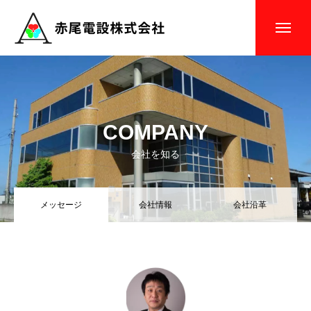
トップページ
COMPANY
会社を知る
COMPANY
BUSINESS
仕事を知る
会社を知る
私たちの仕事
インタビュー
メッセージ
会社情報
会社沿革
施工実績
お知らせ
RECRUITMENT
採用を知る