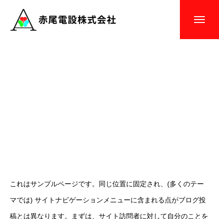
トップページ
COMPANY
会社を知る
BUSINESS
仕事を知る
私たちの仕事
インタビュー
施工実績
これはサンプルページです。同じ位置に固定され、(多くのテー
お知らせ
マでは) サイトナビゲーションメニューに含まれる点がブログ投
RECRUITMENT
採用を知る
稿とは異なります。まずは、サイト訪問者に対して自分のことを